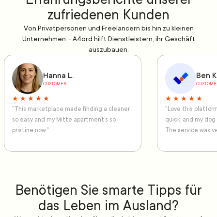
zufriedenen Kunden
Von Privatpersonen und Freelancern bis hin zu kleinen
Unternehmen – A4ord hilft Dienstleistern, ihr Geschäft
auszubauen.
Hanna L.
Ben K
CUSTOMER
CUSTOME
★ ★ ★ ★ ★
★ ★ ★ ★ ★
"This marketplace made finding a cleaner
"Love this platfo
so easy and my Mitte apartment’s so
quick, and my dog
pristine now."
The service was ve
Benötigen Sie smarte Tipps für
das Leben im Ausland?