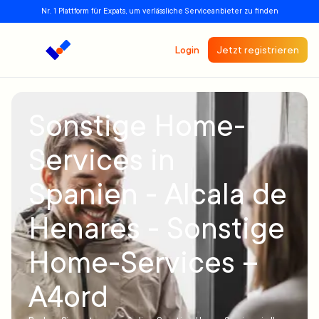
Nr. 1 Plattform für Expats, um verlässliche Serviceanbieter zu finden
Login
Jetzt registrieren
Sonstige Home-
Services in
Spanien - Alcala de
Henares - Sonstige
Home-Services –
A4ord