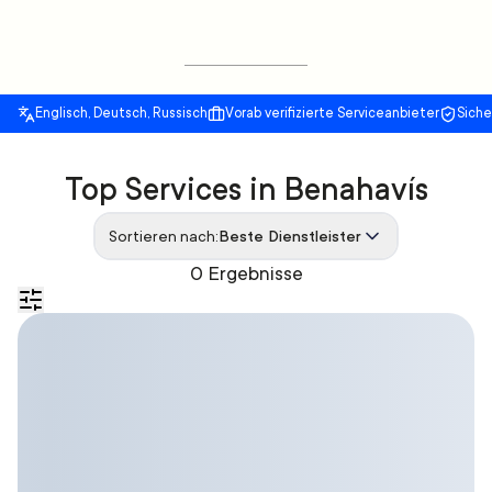
Englisch, Deutsch, Russisch
Vorab verifizierte Serviceanbieter
Sich
Top Services in Benahavís
Sortieren nach:
Beste Dienstleister
0 Ergebnisse