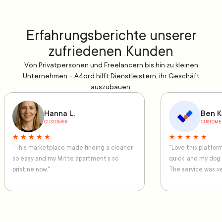
Erfahrungsberichte unserer
zufriedenen Kunden
Von Privatpersonen und Freelancern bis hin zu kleinen
Unternehmen – A4ord hilft Dienstleistern, ihr Geschäft
auszubauen.
Hanna L.
Ben K
CUSTOMER
CUSTOME
★ ★ ★ ★ ★
★ ★ ★ ★ ★
"This marketplace made finding a cleaner
"Love this platfo
so easy and my Mitte apartment’s so
quick, and my dog
pristine now."
The service was ve