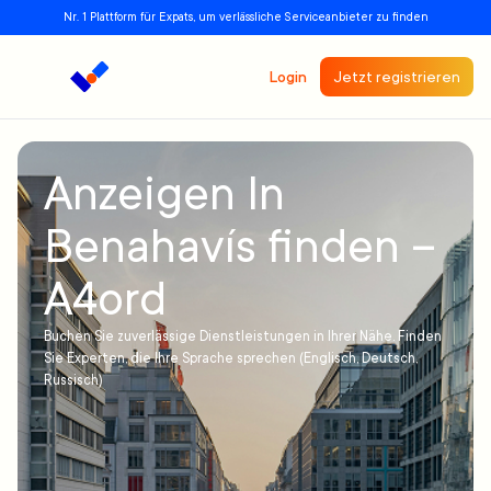
Nr. 1 Plattform für Expats, um verlässliche Serviceanbieter zu finden
Login
Jetzt registrieren
Anzeigen In
Benahavís finden –
A4ord
Buchen Sie zuverlässige Dienstleistungen in Ihrer Nähe. Finden
Sie Experten, die Ihre Sprache sprechen (Englisch, Deutsch,
Russisch)