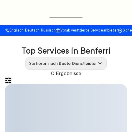
Englisch, Deutsch, Russisch
Vorab verifizierte Serviceanbieter
Sich
Top Services in Benferri
Sortieren nach:
Beste Dienstleister
0 Ergebnisse