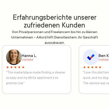
Erfahrungsberichte unserer
zufriedenen Kunden
Von Privatpersonen und Freelancern bis hin zu kleinen
Unternehmen – A4ord hilft Dienstleistern, ihr Geschäft
auszubauen.
Hanna L.
Ben K
CUSTOMER
CUSTOME
★ ★ ★ ★ ★
★ ★ ★ ★ ★
"This marketplace made finding a cleaner
"Love this platfo
so easy and my Mitte apartment’s so
quick, and my dog
pristine now."
The service was ve