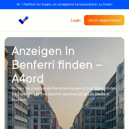
Nr. 1 Plattform für Expats, um verlässliche Serviceanbieter zu finden
Login
Jetzt registrieren
Anzeigen In
Benferri finden –
A4ord
Buchen Sie zuverlässige Dienstleistungen in Ihrer Nähe. Finden
Sie Experten, die Ihre Sprache sprechen (Englisch, Deutsch,
Russisch)