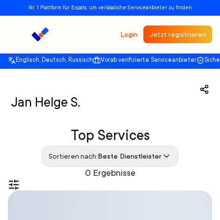
Nr. 1 Plattform für Expats, um verlässliche Serviceanbieter zu finden
Login
Jetzt registrieren
Englisch, Deutsch, Russisch
Vorab verifizierte Serviceanbieter
Sich
Jan Helge S.
Top Services
Sortieren nach:
Beste Dienstleister
0 Ergebnisse