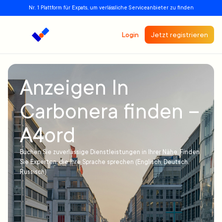
Nr. 1 Plattform für Expats, um verlässliche Serviceanbieter zu finden
Login
Jetzt registrieren
Anzeigen In
Carbonera finden –
A4ord
Buchen Sie zuverlässige Dienstleistungen in Ihrer Nähe. Finden
Sie Experten, die Ihre Sprache sprechen (Englisch, Deutsch,
Russisch)