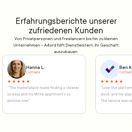
Erfahrungsberichte unserer
zufriedenen Kunden
Von Privatpersonen und Freelancern bis hin zu kleinen
Unternehmen – A4ord hilft Dienstleistern, ihr Geschäft
auszubauen.
Hanna L.
Ben K
CUSTOMER
CUSTOME
★ ★ ★ ★ ★
★ ★ ★ ★ ★
"This marketplace made finding a cleaner
"Love this platfo
so easy and my Mitte apartment’s so
quick, and my dog
pristine now."
The service was ve