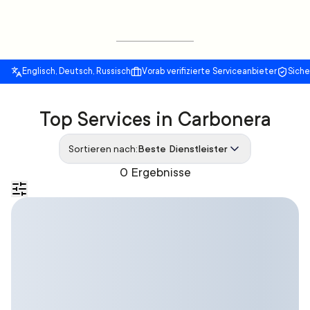
Englisch, Deutsch, Russisch
Vorab verifizierte Serviceanbieter
Sich
Top Services in Carbonera
Sortieren nach:
Beste Dienstleister
0 Ergebnisse