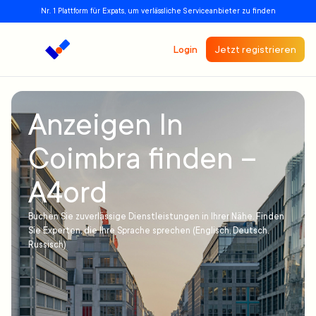
Nr. 1 Plattform für Expats, um verlässliche Serviceanbieter zu finden
Login
Jetzt registrieren
Anzeigen In
Coimbra finden –
A4ord
Buchen Sie zuverlässige Dienstleistungen in Ihrer Nähe. Finden
Sie Experten, die Ihre Sprache sprechen (Englisch, Deutsch,
Russisch)