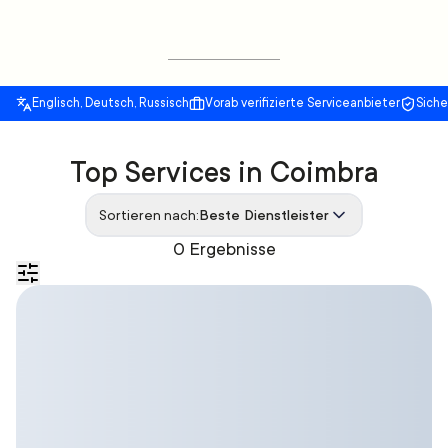
Englisch, Deutsch, Russisch
Vorab verifizierte Serviceanbieter
Sich
Top Services in Coimbra
Sortieren nach:
Beste Dienstleister
0 Ergebnisse