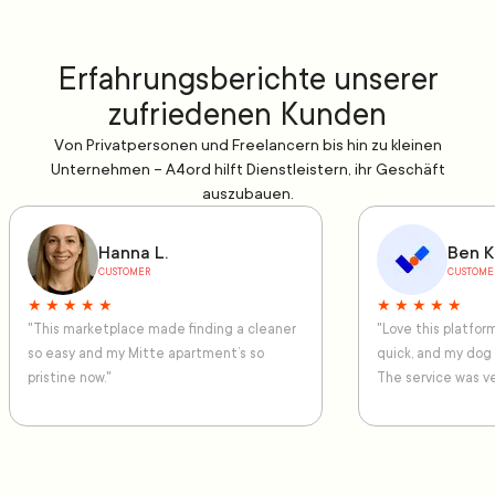
Erfahrungsberichte unserer
zufriedenen Kunden
Von Privatpersonen und Freelancern bis hin zu kleinen
Unternehmen – A4ord hilft Dienstleistern, ihr Geschäft
auszubauen.
Hanna L.
Ben K
CUSTOMER
CUSTOME
★ ★ ★ ★ ★
★ ★ ★ ★ ★
"This marketplace made finding a cleaner
"Love this platfo
so easy and my Mitte apartment’s so
quick, and my dog
pristine now."
The service was ve