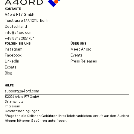
KONTAKTE
A4ord FT7 GmbH
Torstrasse 177, 10115, Berlin,
Deutschland
info@a4ord.com
+49 89 12085175
*
FOLGEN SIE UNS
ÜBER UNS
Instagram
Meet A4ord
Facebook
Events
LinkedIn
Press Releases
Expats
Blog
HILFE
support@a4ord.com
©
2026
A4ord FT7 GmbH
Datenschutz
Impressum
Geschäftsbedingungen
*Es gelten die üblichen Gebühren Ihres Telefonanbieters. Anrufe aus dem Ausland
können höheren Gebühren unterliegen.