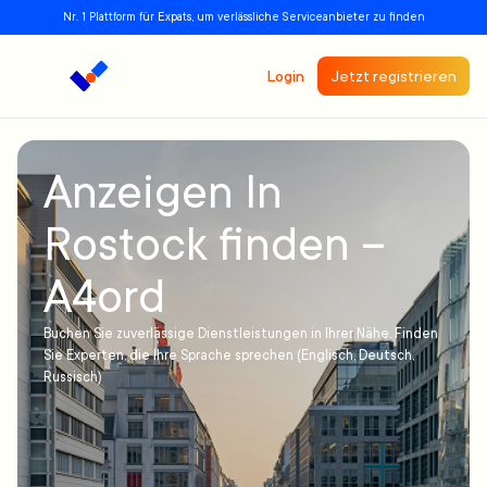
Nr. 1 Plattform für Expats, um verlässliche Serviceanbieter zu finden
Login
Jetzt registrieren
Anzeigen In
Rostock finden –
A4ord
Buchen Sie zuverlässige Dienstleistungen in Ihrer Nähe. Finden
Sie Experten, die Ihre Sprache sprechen (Englisch, Deutsch,
Russisch)