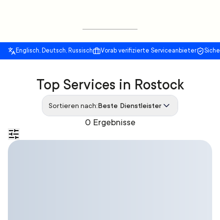
Englisch, Deutsch, Russisch
Vorab verifizierte Serviceanbieter
Sich
Top Services in Rostock
Sortieren nach:
Beste Dienstleister
0 Ergebnisse