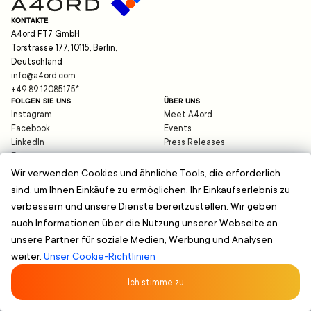
KONTAKTE
A4ord FT7 GmbH
Torstrasse 177, 10115, Berlin,
Deutschland
info@a4ord.com
+49 89 12085175
*
FOLGEN SIE UNS
ÜBER UNS
Instagram
Meet A4ord
Facebook
Events
LinkedIn
Press Releases
Expats
Blog
Wir verwenden Cookies und ähnliche Tools, die erforderlich
sind, um Ihnen Einkäufe zu ermöglichen, Ihr Einkaufserlebnis zu
HILFE
verbessern und unsere Dienste bereitzustellen. Wir geben
support@a4ord.com
auch Informationen über die Nutzung unserer Webseite an
©
2026
A4ord FT7 GmbH
Datenschutz
unsere Partner für soziale Medien, Werbung und Analysen
Impressum
weiter.
Unser Cookie-Richtlinien
Geschäftsbedingungen
*Es gelten die üblichen Gebühren Ihres Telefonanbieters. Anrufe aus dem Ausland
können höheren Gebühren unterliegen.
Ich stimme zu