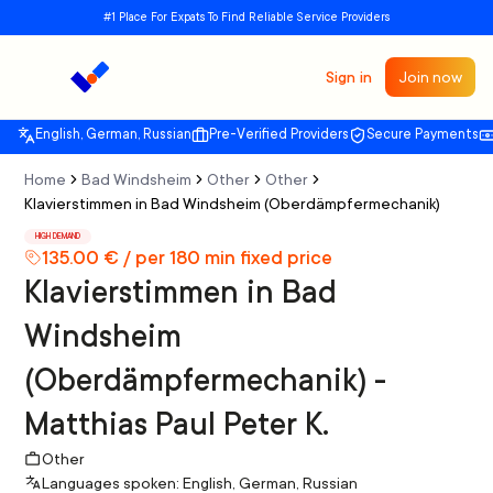
#1 Place For Expats To Find Reliable Service Providers
Sign in
Join now
English, German, Russian
Pre-Verified Providers
Secure Payments
Home
Bad Windsheim
Other
Other
Klavierstimmen in Bad Windsheim (Oberdämpfermechanik)
HIGH DEMAND
135.00 € / per 180 min fixed price
Klavierstimmen in Bad
Windsheim
(Oberdämpfermechanik) -
Matthias Paul Peter K.
Other
Languages spoken: English, German, Russian