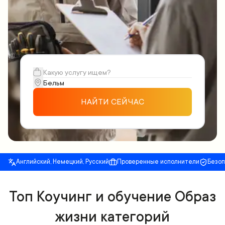
НАЙТИ СЕЙЧАС
Английский, Немецкий, Русский
Проверенные исполнители
Безо
Топ Коучинг и обучение Образ
жизни категорий