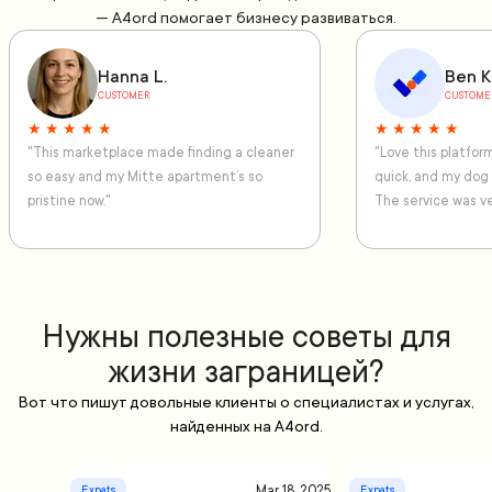
— A4ord помогает бизнесу развиваться.
Hanna L.
Ben K
CUSTOMER
CUSTOME
★ ★ ★ ★ ★
★ ★ ★ ★ ★
"This marketplace made finding a cleaner
"Love this platfo
so easy and my Mitte apartment’s so
quick, and my dog
pristine now."
The service was ve
Нужны полезные советы для
жизни заграницей?
Вот что пишут довольные клиенты о специалистах и услугах,
найденных на A4ord.
Mar 18, 2025
Expats
Expats