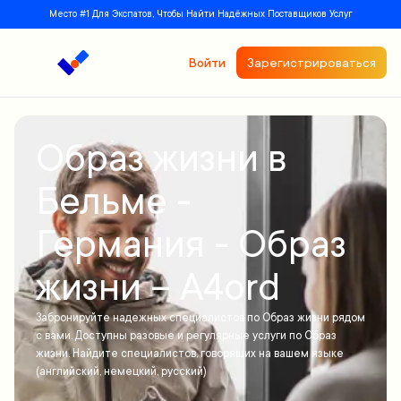
Место #1 Для Экспатов, Чтобы Найти Надёжных Поставщиков Услуг
Войти
Зарегистрироваться
Образ жизни в
Бельме -
Германия - Образ
жизни – A4ord
Забронируйте надежных специалистов по Образ жизни рядом
с вами. Доступны разовые и регулярные услуги по Образ
жизни. Найдите специалистов, говорящих на вашем языке
(английский, немецкий, русский)