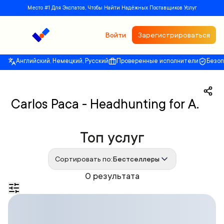
Место #1 Для Экспатов, Чтобы Найти Надёжных Поставщиков Услуг
Войти
Зарегистрироваться
Английский, Немецкий, Русский
Проверенные исполнители
Безо
Carlos Paca - Headhunting for A.
Топ услуг
Сортировать по:
Бестселлеры
0 результата