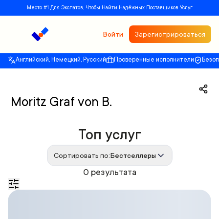
Место #1 Для Экспатов, Чтобы Найти Надёжных Поставщиков Услуг
Войти
Зарегистрироваться
Английский, Немецкий, Русский
Проверенные исполнители
Безо
Moritz Graf von B.
Топ услуг
Сортировать по:
Бестселлеры
0 результата