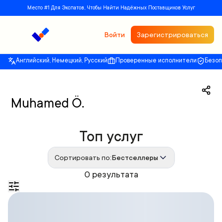
Место #1 Для Экспатов, Чтобы Найти Надёжных Поставщиков Услуг
Войти
Зарегистрироваться
Английский, Немецкий, Русский
Проверенные исполнители
Безо
Muhamed Ö.
Топ услуг
Сортировать по:
Бестселлеры
0 результата