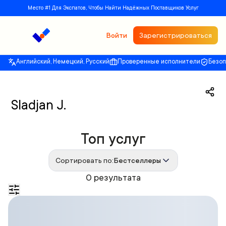
Место #1 Для Экспатов, Чтобы Найти Надёжных Поставщиков Услуг
Войти
Зарегистрироваться
Английский, Немецкий, Русский
Проверенные исполнители
Безо
Sladjan J.
Топ услуг
Сортировать по:
Бестселлеры
0 результата