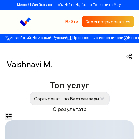
Место #1 Для Экспатов, Чтобы Найти Надёжных Поставщиков Услуг
Войти
Зарегистрироваться
Английский, Немецкий, Русский
Проверенные исполнители
Безо
Vaishnavi M.
Топ услуг
Сортировать по:
Бестселлеры
0 результата