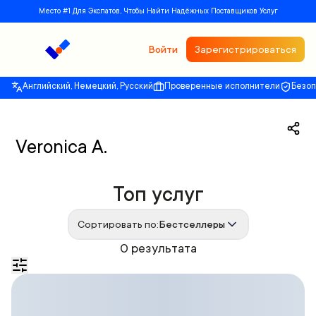
Место #1 Для Экспатов, Чтобы Найти Надёжных Поставщиков Услуг
Войти
Зарегистрироваться
Английский, Немецкий, Русский
Проверенные исполнители
Безо
Veronica A.
Топ услуг
Сортировать по:
Бестселлеры
0 результата