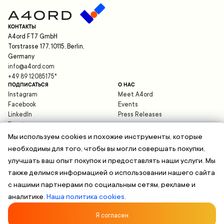
КОНТАКТЫ
A4ord FT7 GmbH
Torstrasse 177, 10115, Berlin,
Germany
info@a4ord.com
+49 89 12085175
*
ПОДПИСАТЬСЯ
О НАС
Instagram
Meet A4ord
Facebook
Events
LinkedIn
Press Releases
Expats
Blog
Мы используем cookies и похожие инструменты, которые
необходимы для того, чтобы вы могли совершать покупки,
ПОМОЩЬ
улучшать ваш опыт покупок и предоставлять наши услуги. Мы
support@a4ord.com
также делимся информацией о использовании нашего сайта
©
2026
A4ord FT7 GmbH
Защита данных
с нашими партнерами по социальным сетям, рекламе и
Юридическая информация
аналитике.
Наша политика cookies.
Общие условия
*Применяются стандартные тарифы вашего оператора связи. Стоимость
международных звонков может отличаться.
Я согласен