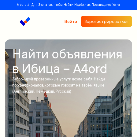
Место #1 Для Экспатов, Чтобы Найти Надёжных Поставщиков Услуг
Войти
Зарегистрироваться
Найти объявления
в Ибица – A4ord
Забронируй проверенные услуги возле себя. Найди
профессионалов, которые говорят на твоём языке
(Английский, Немецкий, Русский)