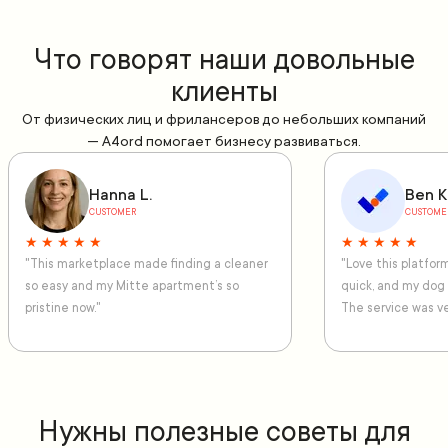
Что говорят наши довольные
клиенты
От физических лиц и фрилансеров до небольших компаний
— A4ord помогает бизнесу развиваться.
Hanna L.
Ben K
CUSTOMER
CUSTOME
★ ★ ★ ★ ★
★ ★ ★ ★ ★
"This marketplace made finding a cleaner
"Love this platfo
so easy and my Mitte apartment’s so
quick, and my dog
pristine now."
The service was ve
Нужны полезные советы для