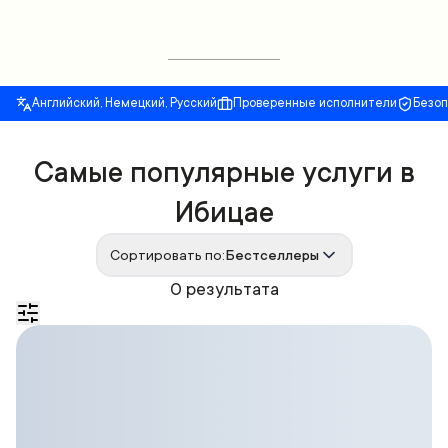
Английский, Немецкий, Русский
Проверенные исполнители
Безо
Самые популярные услуги в
Ибицае
Сортировать по:
Бестселлеры
0 результата