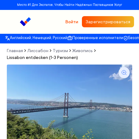
Место #1 Для Экспатов, Чтобы Найти Надёжных Поставщиков Услуг
Войти
Зарегистрироваться
Английский, Немецкий, Русский
Проверенные исполнители
Безо
Главная
Лиссабон
Туризм
Живопись
Lissabon entdecken (1-3 Personen)