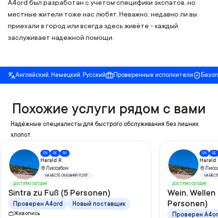
A4ord был разработан с учетом специфики экспатов, но
местные жители тоже нас любят. Неважно, недавно ли вы
приехали в город или всегда здесь живёте - каждый
заслуживает надежной помощи.
Английский, Немецкий, Русский
Проверенные исполнители
Безо
Похожие услуги рядом с вами
Надёжные специалисты для быстрого обслуживания без лишних
хлопот.
EN
DE
RU
EN
DE
Harald R.
Harald 
Лиссабон
Лисс
НА МЕСТЕ ОКАЗАНИЯ УСЛУГ
НА МЕСТ
ДОСТУПНО СЕГОДНЯ
ДОСТУПНО СЕГОДНЯ
Sintra zu Fuß (5 Personen)
Wein, Wellen
Personen)
Проверен A4ord
Новый поставщик
Живопись
Проверен A4o