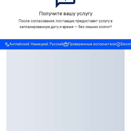
Получите вашу услугу
После согласования, поставщик предоставит услугу в
запланированную дату и время — без лишних хлопот!
Английский, Немецкий, Русский
Проверенные исполнители
Безо