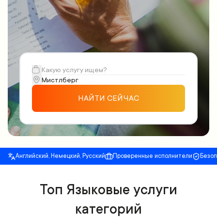
НАЙТИ СЕЙЧАС
Английский, Немецкий, Русский
Проверенные исполнители
Безо
Топ Языковые услуги
категорий