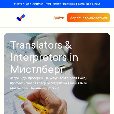
Место #1 Для Экспатов, Чтобы Найти Надёжных Поставщиков Услуг
Войти
Зарегистрироваться
Translators &
Interpreters in
Мистлберг
Забронируй проверенные услуги возле себя. Найди
профессионалов, которые говорят на твоём языке
(Английский, Немецкий, Русский)