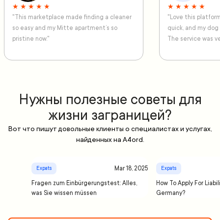
★ ★ ★ ★ ★
★ ★ ★ ★ ★
"This marketplace made finding a cleaner
"Love this platfo
so easy and my Mitte apartment’s so
quick, and my dog
pristine now."
The service was ve
Нужны полезные советы для
жизни заграницей?
Вот что пишут довольные клиенты о специалистах и услугах,
найденных на A4ord.
Mar 18, 2025
Expats
Expats
Fragen zum Einbürgerungstest: Alles,
How To Apply For Liabil
was Sie wissen müssen
Germany?