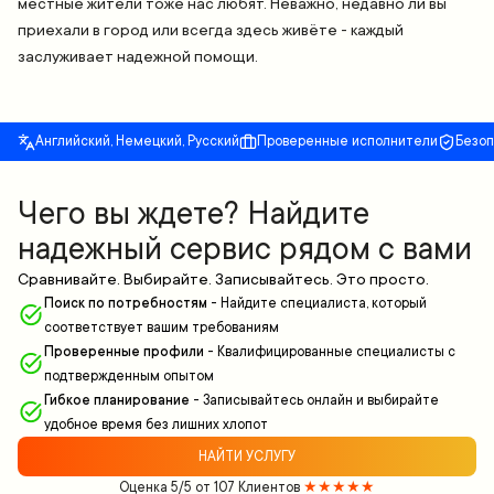
местные жители тоже нас любят. Неважно, недавно ли вы
приехали в город или всегда здесь живёте - каждый
заслуживает надежной помощи.
Английский, Немецкий, Русский
Проверенные исполнители
Безо
Чего вы ждете? Найдите
надежный сервис рядом с вами
Сравнивайте. Выбирайте. Записывайтесь. Это просто.
Поиск по потребностям
-
Найдите специалиста, который
соответствует вашим требованиям
Проверенные профили
-
Квалифицированные специалисты с
подтвержденным опытом
Гибкое планирование
-
Записывайтесь онлайн и выбирайте
удобное время без лишних хлопот
НАЙТИ УСЛУГУ
Оценка 5/5 от 107 Клиентов
★★★★★