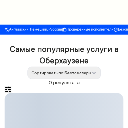
Английский, Немецкий, Русский
Проверенные исполнители
Безо
Самые популярные услуги в
Оберхаузене
Сортировать по:
Бестселлеры
0 результата