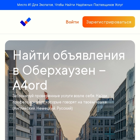
Место #1 Для Экспатов, Чтобы Найти Надёжных Поставщиков Услуг
Войти
Зарегистрироваться
Найти объявления
в Оберхаузен –
A4ord
Забронируй проверенные услуги возле себя. Найди
профессионалов, которые говорят на твоём языке
(Английский, Немецкий, Русский)