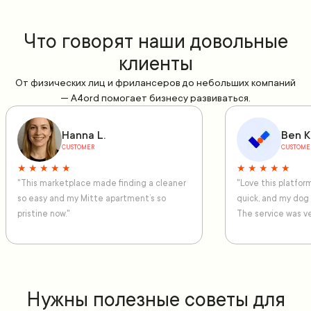
Что говорят наши довольные
клиенты
От физических лиц и фрилансеров до небольших компаний
— A4ord помогает бизнесу развиваться.
Hanna L.
Ben K
CUSTOMER
CUSTOME
★ ★ ★ ★ ★
★ ★ ★ ★ ★
"This marketplace made finding a cleaner
"Love this platfo
so easy and my Mitte apartment’s so
quick, and my dog
pristine now."
The service was ve
Нужны полезные советы для