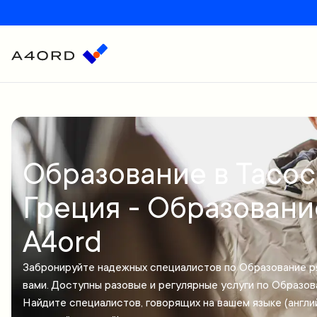
Образование в Тасос
Греция - Образовани
A4ord
Забронируйте надежных специалистов по Образование р
вами. Доступны разовые и регулярные услуги по Образов
Найдите специалистов, говорящих на вашем языке (англи