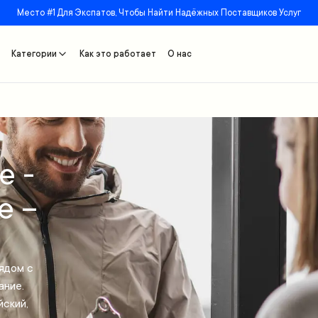
Место #1 Для Экспатов, Чтобы Найти Надёжных Поставщиков Услуг
Категории
Как это работает
О нас
е -
е –
ядом с
ание.
йский,